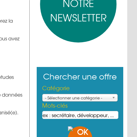
NOTRE
NEWSLETTER
rez la
vous avez
Chercher une offre
études
Catégorie
de données
- Sélectionner une catégorie -
Mots-clés
anisé(e).