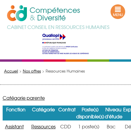
CABINET CONSEIL EN RESSOURCES HUMAINES
Accueil
>
Nos offres
>
Ressources Humaines
Catégorie parente
Fonction
Catégorie
Contrat
Poste(s)
Niveau
Exp
disponible(s)
d'étude
Assistant
Ressources
CDD
1 poste(s)
Bac
Dé