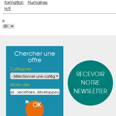
formation
Humaines
H/F
#
Chercher une
offre
Catégorie
RECEVOIR
NOTRE
Mots-clés
NEWSLETTER