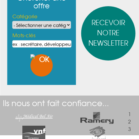
offre
Catégorie
RECEVOIR
NOTRE
Mots-clés
NEWSLETTER
Ils nous ont fait confiance...
1
2
3