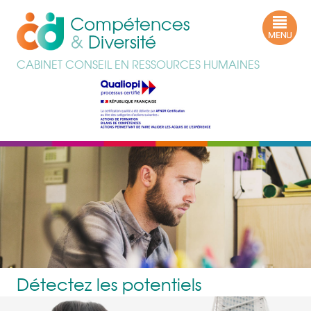
CABINET CONSEIL EN RESSOURCES HUMAINES
> CLIQUEZ ICI
> CLIQUEZ ICI
> CLIQUEZ ICI
> CLIQUEZ ICI
> CLIQUEZ ICI
> CLIQUEZ ICI
Détectez les potentiels