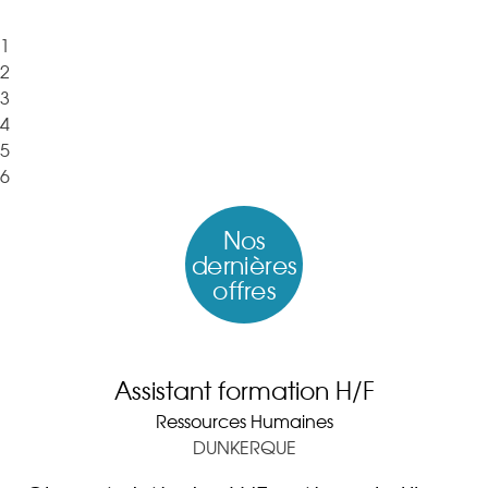
1
2
3
4
5
6
Nos
dernières
offres
Assistant formation H/F
Ressources Humaines
DUNKERQUE