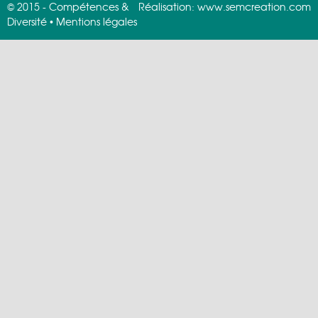
© 2015 - Compétences &
Réalisation:
www.semcreation.com
Diversité •
Mentions légales