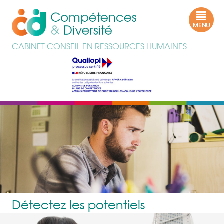
CABINET CONSEIL EN RESSOURCES HUMAINES
> CLIQUEZ ICI
> CLIQUEZ ICI
> CLIQUEZ ICI
> CLIQUEZ ICI
> CLIQUEZ ICI
> CLIQUEZ ICI
Détectez les potentiels