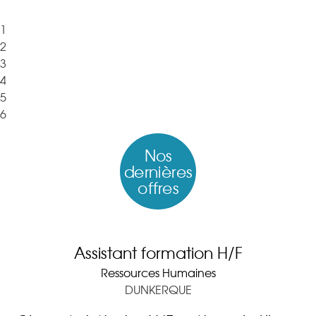
1
2
3
4
5
6
Nos
dernières
offres
Assistant formation H/F
Ressources Humaines
DUNKERQUE